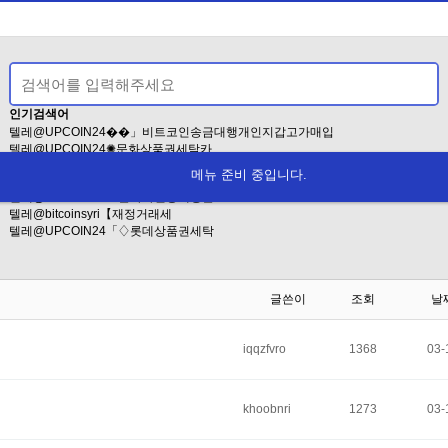
인기검색어
텔레@UPCOIN24��」비트코인송금대행개인지갑고가매입
텔레@UPCOIN24✺문화상품권세탁카
텔레bpmc55◇±마운자로구입마운자로
메뉴 준비 중입니다.
TG@tetherzon
텔레@UPCOIN24「솔라나전송대행문
텔레@bitcoinsyri【재정거래세
텔레@UPCOIN24「♢롯데상품권세탁
글쓴이
조회
날
iqqzfvro
1368
03-
khoobnri
1273
03-