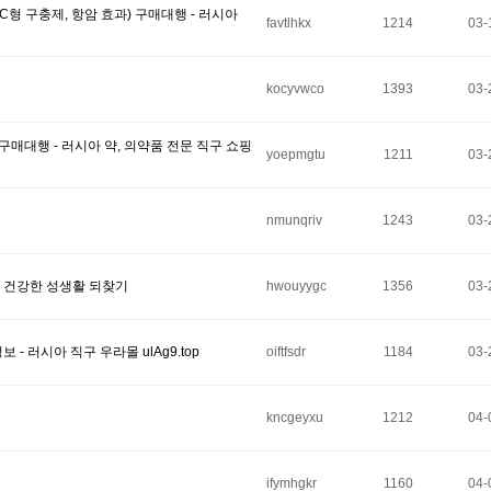
산 C형 구충제, 항암 효과) 구매대행 - 러시아
favtlhkx
1214
03-
트
kocyvwco
1393
03-
 구매대행 - 러시아 약, 의약품 전문 직구 쇼핑
yoepmgtu
1211
03-
nmunqriv
1243
03-
로 건강한 성생활 되찾기
hwouyygc
1356
03-
- 러시아 직구 우라몰 ulAg9.top
oiftfsdr
1184
03-
kncgeyxu
1212
04-
ifymhgkr
1160
04-