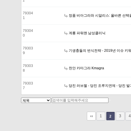
2
79304
정품 비아그라와 시알리스: 올바른 선택
1
79304
계룡 파워맨 남성클리닉
0
79303
기생충들의 번식전략 - 2019년 이슈 키워드 
9
79303
천안 카마그라 Kmagra
8
79303
당진 러브젤 - 당진 조루지연제 - 당진 발
7
다음
맨끝
1
3
4
2