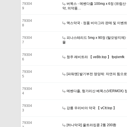
79304
버목스 - 메벤다졸 100mg x 6정 (유럽
9
약, 의약품…
79304
맥스약국 - 정품 비아그라 판매 및 이벤
8
79304
피나스테리드 5mg x 90정 (탈모방지제)
7
몰
79304
청주 레비트라 【 veBb.top 】 fpqlxmfk
6
79304
[파워맨] 발기부전 영양제: 자연의 힘으
5
79304
메벤다졸, 헝가리산 베목스(VERMOX) 정보 
4
79304
강릉 우리비아 약국 【 vCtt.top 】
3
79304
[하나약국] 울트라킹콩 2통 200환