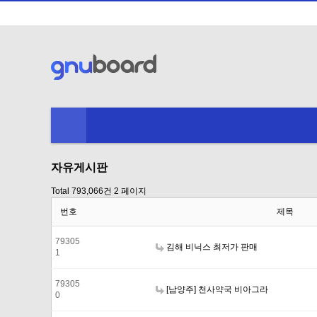
자유게시판
Total 793,066건
2 페이지
번호
제목
79305
김해 비닉스 최저가 판매
1
79305
[남양주] 천사약국 비아그라
0