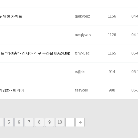
을 위한 가이드
qalkvouz
1156
04-
nwqfywcv
1126
04-
"기생충" - 러시아 직구 우라몰 ulA24.top
fchvxuec
1165
05-
rsjfjkkt
914
05-
기강화 - 맨케어
flssycek
998
05-
5
6
7
8
9
10