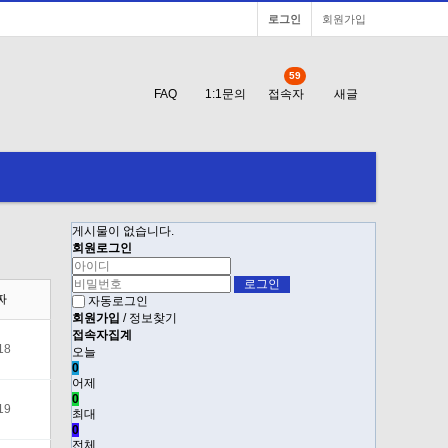
로그인
회원가입
59
FAQ
1:1문의
접속자
새글
게시물이 없습니다.
회원로그인
짜
자동로그인
회원가입
/
정보찾기
접속자집계
18
오늘
0
어제
0
19
최대
0
전체