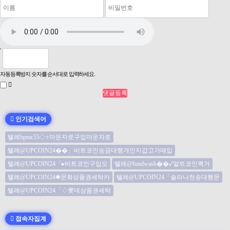
자동등록방지 숫자를 순서대로 입력하세요.
인기검색어
텔레bpmc55◇±마운자로구입마운자로
텔레@UPCOIN24��」비트코인송금대행개인지갑고가매입
텔레@UPCOIN24「▸비트코인구입오
텔레@fundwash��✓알트코인퀵거
텔레@UPCOIN24✺문화상품권세탁카
텔레@UPCOIN24「솔라나전송대행문
텔레@UPCOIN24「♢롯데상품권세탁
접속자집계