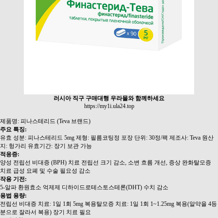
러시아 직구 구매대행 우라몰와 함께하세요
https://my1i.ula24.top
제품명: 피나스테리드 (Teva 브랜드)
주요 특징:
유효 성분: 피나스테리드 5mg 제형: 필름코팅정 포장 단위: 30정/팩 제조사: Teva 원산
지: 헝가리 유효기간: 장기 보관 가능
적응증:
양성 전립선 비대증 (BPH) 치료 전립선 크기 감소, 소변 흐름 개선, 증상 완화탈모증
치료 급성 요폐 및 수술 필요성 감소
작용 기전:
5-알파 환원효소 억제제 디하이드로테스토스테론(DHT) 수치 감소
용법 용량:
전립선 비대증 치료: 1일 1회 5mg 복용탈모증 치료: 1일 1회 1~1.25mg 복용(알약을 4등
분으로 잘라서 복용) 장기 치료 필요