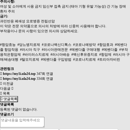
주의사항:
여성 및 소아에게 사용 금지 임신부 접촉 금지 (태아 기형 유발 가능성) 간 기능 장애
환자 주의
금기:
과민반응 폐쇄성 요로병증 전립선암
이 약은 전문 의약품으로 의사의 처방에 따라 신중히 사용해야 합니다.
부작용이나 문의 사항이 있으면 의사와 상담하세요.
#항암효능
#당뇨병치료제
#코로나백신디톡스
#코로나예방약
#항암효과
#메벤다
졸 항암작용
#러시아 직구
#러시아판매전문
#메벤다졸 구매대행
#메벤다졸
#부작
용적은항암제
#바이러스치료제
#러시아배송
#백신후유증치료
#항암제
#러시아 구
매/배송대행
#탈모치료제
#메벤다졸 구입방법
#코로나치료제
#트리아자비린
관련링크
https://my1i.ula24.top
347회 연결
https://my1i.ula24.top
334회 연결
이전글
다음글
목록
댓글목록
댓글목록
등록된 댓글이 없습니다.
댓글쓰기