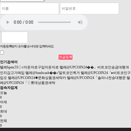
자동등록방지 숫자를 순서대로 입력하세요.
인기검색어
텔레bpmc55◇±마운자로구입마운자로
텔레@UPCOIN24��」비트코인송금대행개
인지갑고가매입
텔레@fundwash��✓알트코인퀵거
텔레@UPCOIN24「▸비트코인구
입오
텔레@UPCOIN24✺문화상품권세탁카
텔레@UPCOIN24「솔라나전송대행문
텔
레@UPCOIN24「♢롯데상품권세탁
접속자집계
오늘
0
어제
0
최대
0
전체
0