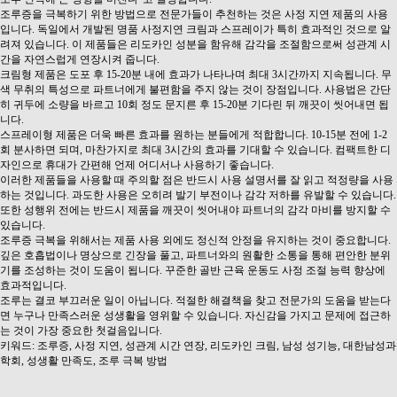
조루증을 극복하기 위한 방법으로 전문가들이 추천하는 것은 사정 지연 제품의 사용
입니다. 독일에서 개발된 명품 사정지연 크림과 스프레이가 특히 효과적인 것으로 알
려져 있습니다. 이 제품들은 리도카인 성분을 함유해 감각을 조절함으로써 성관계 시
간을 자연스럽게 연장시켜 줍니다.
크림형 제품은 도포 후 15-20분 내에 효과가 나타나며 최대 3시간까지 지속됩니다. 무
색 무취의 특성으로 파트너에게 불편함을 주지 않는 것이 장점입니다. 사용법은 간단
히 귀두에 소량을 바르고 10회 정도 문지른 후 15-20분 기다린 뒤 깨끗이 씻어내면 됩
니다.
스프레이형 제품은 더욱 빠른 효과를 원하는 분들에게 적합합니다. 10-15분 전에 1-2
회 분사하면 되며, 마찬가지로 최대 3시간의 효과를 기대할 수 있습니다. 컴팩트한 디
자인으로 휴대가 간편해 언제 어디서나 사용하기 좋습니다.
이러한 제품들을 사용할 때 주의할 점은 반드시 사용 설명서를 잘 읽고 적정량을 사용
하는 것입니다. 과도한 사용은 오히려 발기 부전이나 감각 저하를 유발할 수 있습니다.
또한 성행위 전에는 반드시 제품을 깨끗이 씻어내야 파트너의 감각 마비를 방지할 수
있습니다.
조루증 극복을 위해서는 제품 사용 외에도 정신적 안정을 유지하는 것이 중요합니다.
깊은 호흡법이나 명상으로 긴장을 풀고, 파트너와의 원활한 소통을 통해 편안한 분위
기를 조성하는 것이 도움이 됩니다. 꾸준한 골반 근육 운동도 사정 조절 능력 향상에
효과적입니다.
조루는 결코 부끄러운 일이 아닙니다. 적절한 해결책을 찾고 전문가의 도움을 받는다
면 누구나 만족스러운 성생활을 영위할 수 있습니다. 자신감을 가지고 문제에 접근하
는 것이 가장 중요한 첫걸음입니다.
키워드: 조루증, 사정 지연, 성관계 시간 연장, 리도카인 크림, 남성 성기능, 대한남성과
학회, 성생활 만족도, 조루 극복 방법