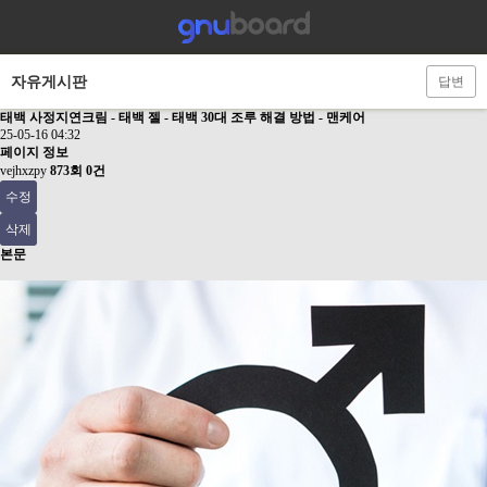
자유게시판
답변
태백 사정지연크림 - 태백 젤 - 태백 30대 조루 해결 방법 - 맨케어
25-05-16 04:32
페이지 정보
vejhxzpy
873회
0건
수정
삭제
본문