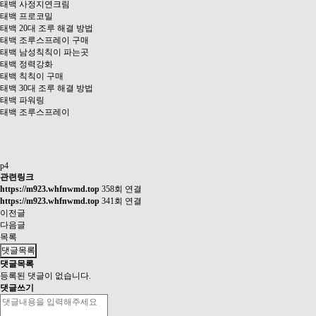
태백 사정지연크림
태백 프로코밀
태백 20대 조루 해결 방법
태백 조루스프레이 구매
태백 남성칙칙이 파는곳
태백 정력강화
태백 칙칙이 구매
태백 30대 조루 해결 방법
태백 파워링
태백 조루스프레이
p4
관련링크
https://m923.whfnwmd.top
358회 연결
https://m923.whfnwmd.top
341회 연결
이전글
다음글
목록
댓글목록
댓글목록
등록된 댓글이 없습니다.
댓글쓰기