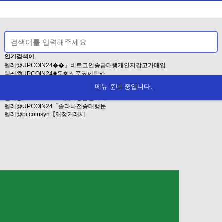
인기검색어
텔레@UPCOIN24��」비트코인송금대행개인지갑고가매입
텔레@UPCOIN24✺문화상품권세탁카
텔레bpmc55◇±마운자로구입마운자로
메뉴 준비 중입니다.
TG@tetherzon
텔레@UPCOIN24「♢롯데상품권세탁
텔레@UPCOIN24「솔라나전송대행문
텔레@bitcoinsyri【재정거래세