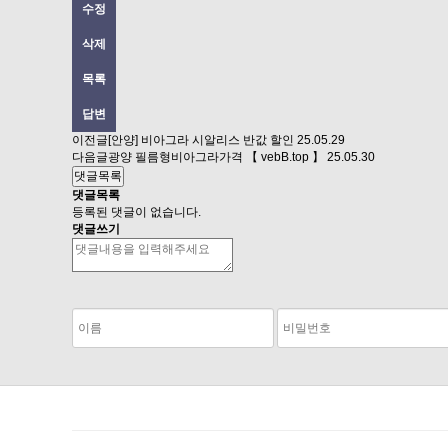
수정
삭제
목록
답변
이전글
[안양] 비아그라 시알리스 반값 할인
25.05.29
다음글
광양 필름형비아그라가격 【 vebB.top 】
25.05.30
댓글목록
댓글목록
등록된 댓글이 없습니다.
댓글쓰기
숫자음성듣기
새로고침