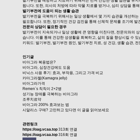
발기부전을 예방하고 치료하기 위해서는 먼저 건강한 생활 습관을 유지하
됩니다. 또한, 의사의 처방에 따라 약물 치료를 받거나, 심리 상담을 통
발기부전에 도움이 되는 생활 습관
발기부전을 극복하기 위해서는 일상 생활에서 몇 가지 습관을 개선하는 
필요합니다. 또한, 정기적인 건강 검진을 통해 신체적 문제를 조기에 발
전문의 상담이 필요한 경우
발기부전이 지속되거나 일상 생활에 큰 영향을 미친다면, 전문의와의 상
습니다. 이를 통해 건강한 성생활을 회복하고, 삶의 질을 향상시킬 수 있
키워드: 발기부전, 발기부전 원인, 발기부전 치료, 성 건강, 생활 습관, 
인기글
비아그라 복용법은?
비아그라, 심장건강에도 도움
비닉스 사용 후기: 효과, 부작용, 그리고 가격 비교
카마그라젤(Kamagra jelly)
비아그라가격
Remen`s 칙칙이 2+2병
성기능 장애를 극복하는 비아그라
조루치료약
비아그라 200% 효과보는 법
시알리스 구매? 고민하고 있다면 이 글을 읽어보세요
관련링크
https://oag.vcaa.top
313회 연결
https://oag.vcaa.top
316회 연결