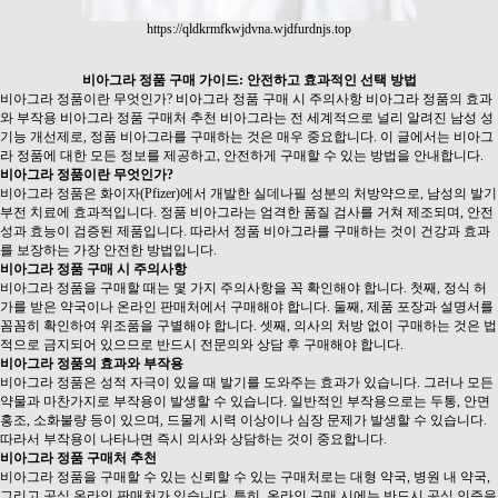
https://qldkrmfkwjdvna.wjdfurdnjs.top
비아그라 정품 구매 가이드: 안전하고 효과적인 선택 방법
비아그라 정품이란 무엇인가? 비아그라 정품 구매 시 주의사항 비아그라 정품의 효과
와 부작용 비아그라 정품 구매처 추천 비아그라는 전 세계적으로 널리 알려진 남성 성
기능 개선제로, 정품 비아그라를 구매하는 것은 매우 중요합니다. 이 글에서는 비아그
라 정품에 대한 모든 정보를 제공하고, 안전하게 구매할 수 있는 방법을 안내합니다.
비아그라 정품이란 무엇인가?
비아그라 정품은 화이자(Pfizer)에서 개발한 실데나필 성분의 처방약으로, 남성의 발기
부전 치료에 효과적입니다. 정품 비아그라는 엄격한 품질 검사를 거쳐 제조되며, 안전
성과 효능이 검증된 제품입니다. 따라서 정품 비아그라를 구매하는 것이 건강과 효과
를 보장하는 가장 안전한 방법입니다.
비아그라 정품 구매 시 주의사항
비아그라 정품을 구매할 때는 몇 가지 주의사항을 꼭 확인해야 합니다. 첫째, 정식 허
가를 받은 약국이나 온라인 판매처에서 구매해야 합니다. 둘째, 제품 포장과 설명서를
꼼꼼히 확인하여 위조품을 구별해야 합니다. 셋째, 의사의 처방 없이 구매하는 것은 법
적으로 금지되어 있으므로 반드시 전문의와 상담 후 구매해야 합니다.
비아그라 정품의 효과와 부작용
비아그라 정품은 성적 자극이 있을 때 발기를 도와주는 효과가 있습니다. 그러나 모든
약물과 마찬가지로 부작용이 발생할 수 있습니다. 일반적인 부작용으로는 두통, 안면
홍조, 소화불량 등이 있으며, 드물게 시력 이상이나 심장 문제가 발생할 수 있습니다.
따라서 부작용이 나타나면 즉시 의사와 상담하는 것이 중요합니다.
비아그라 정품 구매처 추천
비아그라 정품을 구매할 수 있는 신뢰할 수 있는 구매처로는 대형 약국, 병원 내 약국,
그리고 공식 온라인 판매처가 있습니다. 특히, 온라인 구매 시에는 반드시 공식 인증을