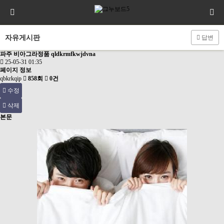
자유게시판
답변
파주 비아그라정품 qldkrmfkwjdvna
25-05-31 01:35
페이지 정보
qbkrkqip
858회
0건
수정
삭제
본문