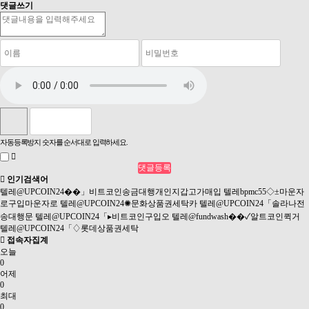
댓글쓰기
자동등록방지 숫자를 순서대로 입력하세요.
인기검색어
텔레@UPCOIN24��」비트코인송금대행개인지갑고가매입
텔레bpmc55◇±마운자
로구입마운자로
텔레@UPCOIN24✺문화상품권세탁카
텔레@UPCOIN24「솔라나전
송대행문
텔레@UPCOIN24「▸비트코인구입오
텔레@fundwash��✓알트코인퀵거
텔레@UPCOIN24「♢롯데상품권세탁
접속자집계
오늘
0
어제
0
최대
0