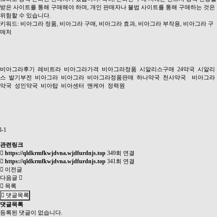
받은 사이트를 통해 구매해야 하며, 개인 판매자나 불법 사이트를 통해 구매하는 것은
위험할 수 있습니다.
키워드: 비아그라 정품, 비아그라 구매, 비아그라 효과, 비아그라 부작용, 비아그라 구
매처
비아그라후기
레비트라
비아그라가격
비아그라정품
시알리스구매
24약국
시알리
스
발기부전
비아그라
비아그라
비아그라정품판매
하나약국
천사약국
비아그라
약국
성인약국
비아탑
비아센터
맨케어
정력원
l-1
관련링크
https://qldkrmfkwjdvna.wjdfurdnjs.top
349회 연결
https://qldkrmfkwjdvna.wjdfurdnjs.top
341회 연결
이전글
다음글
목록
댓글목록
댓글목록
등록된 댓글이 없습니다.